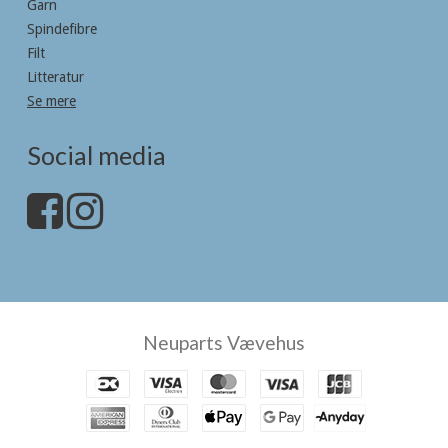
Garn
Spindefibre
Filt
Litteratur
Se mere
Social media
Neuparts Vævehus