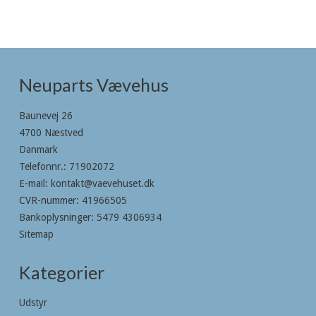
Neuparts Vævehus
Baunevej 26
4700 Næstved
Danmark
Telefonnr.
:
71902072
E-mail
:
kontakt@vaevehuset.dk
CVR-nummer
:
41966505
Bankoplysninger
:
5479 4306934
Sitemap
Kategorier
Udstyr