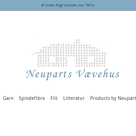
Gratis fragt ved køb over 700 kr.
Garn
Spindefibre
Filt
Litteratur
Products by Neupar