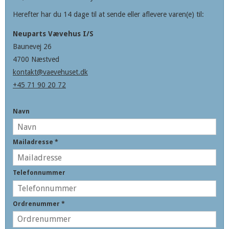
Herefter har du 14 dage til at sende eller aflevere varen(e) til:
Neuparts Vævehus I/S
Baunevej 26
4700 Næstved
kontakt@vaevehuset.dk
+45 71 90 20 72
Navn
Mailadresse
*
Telefonnummer
Ordrenummer
*