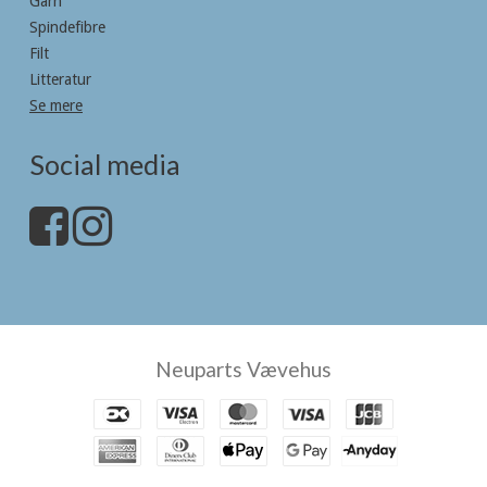
Garn
Spindefibre
Filt
Litteratur
Se mere
Social media
Neuparts Vævehus