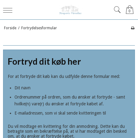
0
Forside
/
Fortrydelsesformular
Fortryd dit køb her
For at fortryde dit køb kan du udfylde denne formular med:
Dit navn
Ordrenummer på ordren, som du ønsker at fortryde - samt
hvilke(n) vare(r) du ønsker at fortryde købet af.
E-mailadressen, som vi skal sende kvitteringen til
Du vil modtage en kvittering for din anmodning. Dette kan du
betragte som en bekræftelse på, at vi har modtaget din besked
om, at du ønsker at fortryde købet.