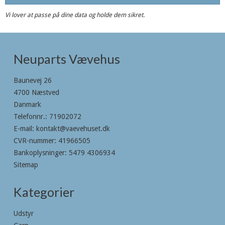
Vi lover at passe på dine data og holde dem sikret.
Neuparts Vævehus
Baunevej 26
4700 Næstved
Danmark
Telefonnr.
:
71902072
E-mail
:
kontakt@vaevehuset.dk
CVR-nummer
:
41966505
Bankoplysninger
:
5479 4306934
Sitemap
Kategorier
Udstyr