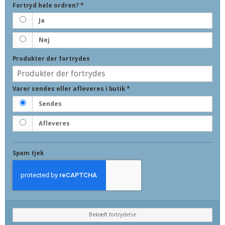
Fortryd hele ordren?
*
Ja
Nej
Produkter der fortrydes
Varer sendes eller afleveres i butik
*
Sendes
Afleveres
Spam tjek
Bekræft fortrydelse