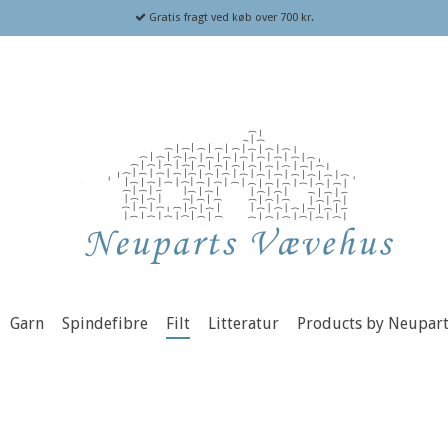
Gratis fragt ved køb over 700 kr.
Garn
Spindefibre
Filt
Litteratur
Products by Neupar