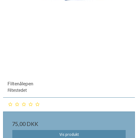
Filtenålepen
Filtestedet
75,00 DKK
Vis produkt