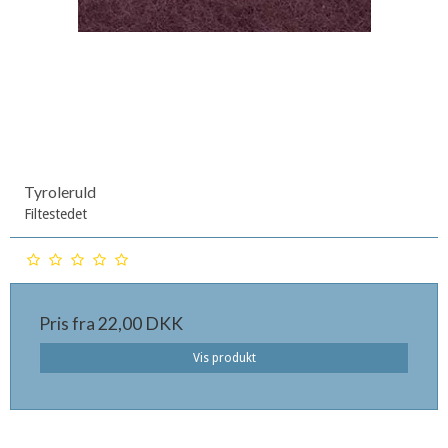
Tyroleruld
Filtestedet
Pris fra
22,00 DKK
Vis produkt