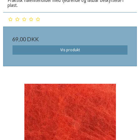
Praktisk nålefilteholder med fjedrende og låsbar beskyttelse i
plast.
69,00 DKK
Vis produkt