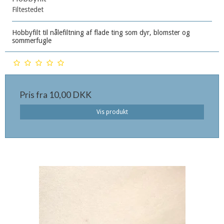
Filtestedet
Hobbyfilt til nålefiltning af flade ting som dyr, blomster og
sommerfugle
Pris fra
10,00 DKK
Vis produkt