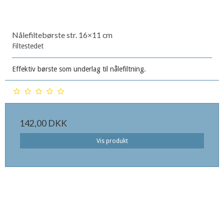
Nålefiltebørste str. 16×11 cm
Filtestedet
Effektiv børste som underlag til nålefiltning.
142,00 DKK
Vis produkt