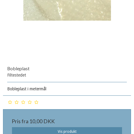
Bobleplast
Filtestedet
Bobleplast i metermål
Pris fra
10,00 DKK
Vis produkt