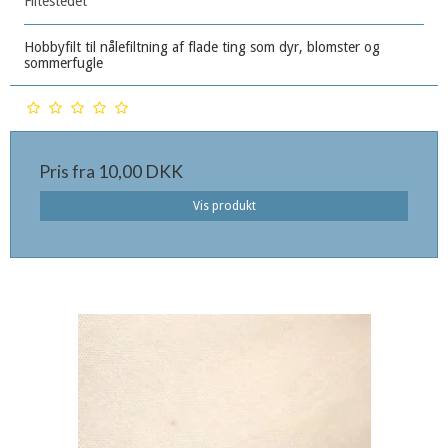
Filtestedet
Hobbyfilt til nålefiltning af flade ting som dyr, blomster og
sommerfugle
Pris fra
10,00 DKK
Vis produkt