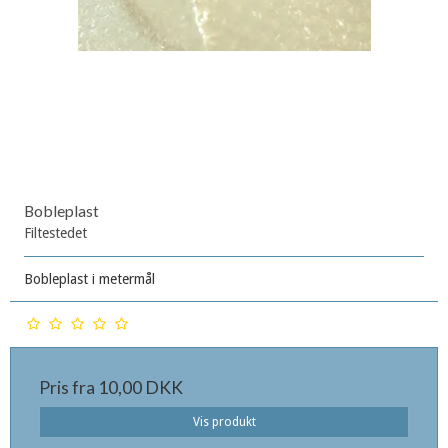
Bobleplast
Filtestedet
Bobleplast i metermål
Pris fra
10,00 DKK
Vis produkt