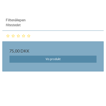
Filtenålepen
Filtestedet
75,00 DKK
Vis produkt