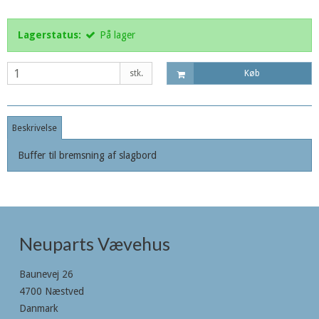
Lagerstatus:
På lager
stk.
Køb
Beskrivelse
Buffer til bremsning af slagbord
Neuparts Vævehus
Baunevej 26
4700 Næstved
Danmark