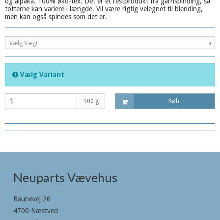
og alpaka. 100% øko-tex. Det er et restprodukt fra garnspinding, så
totterne kan variere i længde. Vil være rigtig velegnet til blending,
men kan også spindes som det er.
Vælg Vægt
Vælg Variant
100 g
Køb
Neuparts Vævehus
Baunevej 26
4700 Næstved