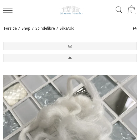
0
Forside
/
Shop
/
Spindefibre
/
Silke/Uld