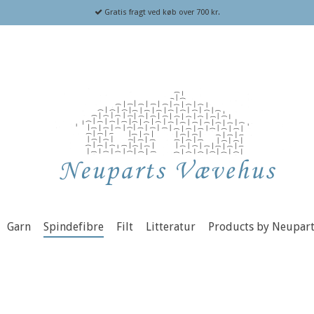
Gratis fragt ved køb over 700 kr.
Garn
Spindefibre
Filt
Litteratur
Products by Neupar