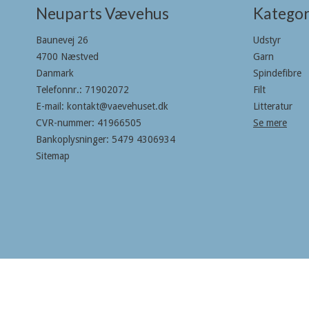
Neuparts Vævehus
Kategor
Baunevej 26
Udstyr
4700 Næstved
Garn
Danmark
Spindefibre
Telefonnr.
:
71902072
Filt
E-mail
:
kontakt@vaevehuset.dk
Litteratur
CVR-nummer
:
41966505
Se mere
Bankoplysninger
:
5479 4306934
Sitemap