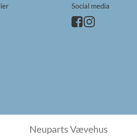
ier
Social media
Neuparts Vævehus