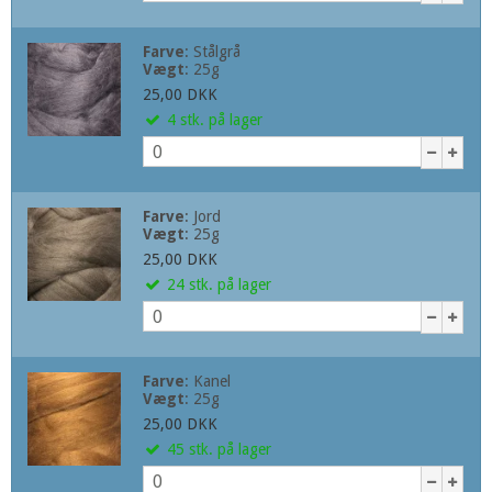
Farve
:
Stålgrå
Vægt
:
25g
25,00 DKK
4
stk.
på lager
Farve
:
Jord
Vægt
:
25g
25,00 DKK
24
stk.
på lager
Farve
:
Kanel
Vægt
:
25g
25,00 DKK
45
stk.
på lager