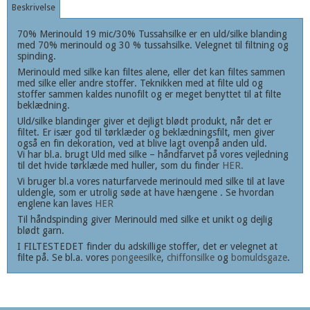
Beskrivelse
70% Merinould 19 mic/30% Tussahsilke er en uld/silke blanding
med 70% merinould og 30 % tussahsilke. Velegnet til filtning og
spinding.
Merinould med silke kan filtes alene, eller det kan filtes sammen
med silke eller andre stoffer. Teknikken med at filte uld og
stoffer sammen kaldes nunofilt og er meget benyttet til at filte
beklædning.
Uld/silke blandinger giver et dejligt blødt produkt, når det er
filtet. Er især god til tørklæder og beklædningsfilt, men giver
også en fin dekoration, ved at blive lagt ovenpå anden uld.
Vi har bl.a. brugt Uld med silke – håndfarvet på vores vejledning
til det hvide tørklæde med huller, som du finder
HER.
Vi bruger bl.a vores naturfarvede merinould med silke til at lave
uldengle, som er utrolig søde at have hængene . Se hvordan
englene kan laves
HER
Til håndspinding giver Merinould med silke et unikt og dejlig
blødt garn.
I FILTESTEDET finder du adskillige stoffer, det er velegnet at
filte på. Se bl.a. vores
pongeesilke
,
chiffonsilke
og
bomuldsgaze
.