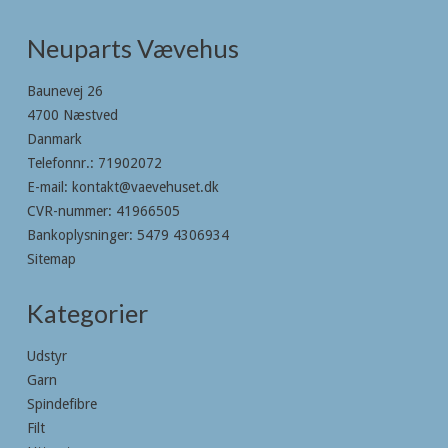
Neuparts Vævehus
Baunevej 26
4700 Næstved
Danmark
Telefonnr.
:
71902072
E-mail
:
kontakt@vaevehuset.dk
CVR-nummer
:
41966505
Bankoplysninger
:
5479 4306934
Sitemap
Kategorier
Udstyr
Garn
Spindefibre
Filt