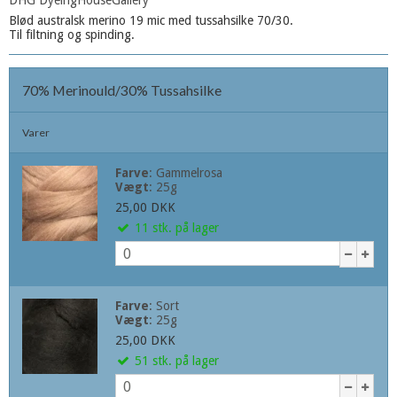
DHG DyeingHouseGallery
Blød australsk merino 19 mic med tussahsilke 70/30.
Til filtning og spinding.
70% Merinould/30% Tussahsilke
Varer
Farve
:
Gammelrosa
Vægt
:
25g
25,00 DKK
11
stk.
på lager
Farve
:
Sort
Vægt
:
25g
25,00 DKK
51
stk.
på lager