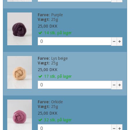
Farve
:
Purple
Vægt
:
25g
25,00 DKK
14
stk.
på lager
Farve
:
Lys beige
Vægt
:
25g
25,00 DKK
17
stk.
på lager
Farve
:
Orkide
Vægt
:
25g
25,00 DKK
32
stk.
på lager