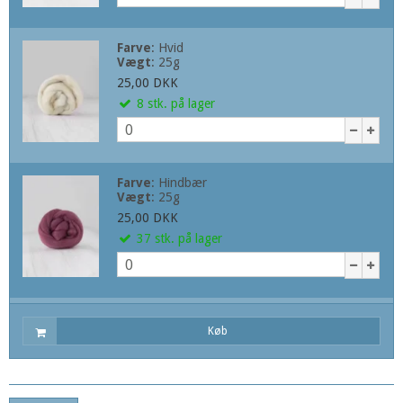
Farve
:
Hvid
Vægt
:
25g
25,00 DKK
8
stk.
på lager
Farve
:
Hindbær
Vægt
:
25g
25,00 DKK
37
stk.
på lager
Køb