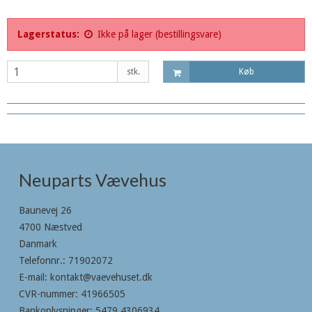
Lagerstatus:
Ikke på lager (bestillingsvare)
stk.
Køb
Neuparts Vævehus
Baunevej 26
4700 Næstved
Danmark
Telefonnr.
:
71902072
E-mail
:
kontakt@vaevehuset.dk
CVR-nummer
:
41966505
Bankoplysninger
:
5479 4306934