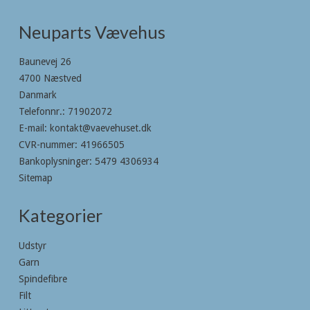
Neuparts Vævehus
Baunevej 26
4700 Næstved
Danmark
Telefonnr.
:
71902072
E-mail
:
kontakt@vaevehuset.dk
CVR-nummer
:
41966505
Bankoplysninger
:
5479 4306934
Sitemap
Kategorier
Udstyr
Garn
Spindefibre
Filt