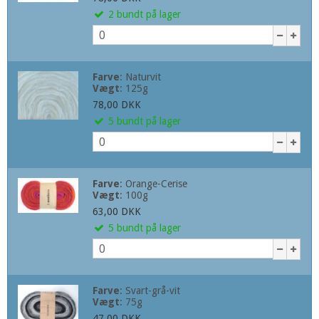
2
bundt
på lager
Farve
:
Naturvit
Vægt
:
125g
78,00 DKK
5
bundt
på lager
Farve
:
Orange-Cerise
Vægt
:
100g
63,00 DKK
5
bundt
på lager
Farve
:
Svart-grå-vit
Vægt
:
75g
47,00 DKK