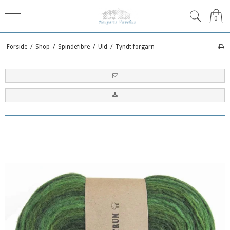
0
Forside
/
Shop
/
Spindefibre
/
Uld
/
Tyndt forgarn