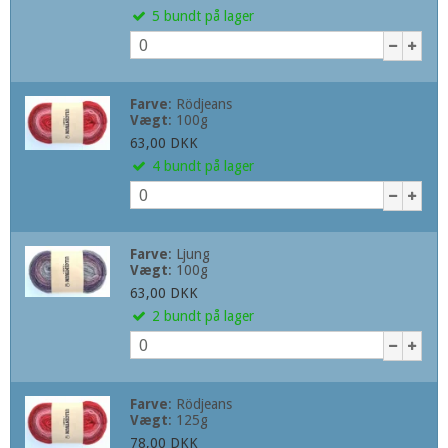
5
bundt
på lager
Farve
:
Rödjeans
Vægt
:
100g
63,00 DKK
4
bundt
på lager
Farve
:
Ljung
Vægt
:
100g
63,00 DKK
2
bundt
på lager
Farve
:
Rödjeans
Vægt
:
125g
78,00 DKK