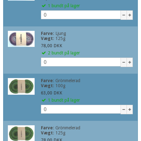
1
bundt
på lager
Farve
:
Ljung
Vægt
:
125g
78,00 DKK
2
bundt
på lager
Farve
:
Grönmelerad
Vægt
:
100g
63,00 DKK
1
bundt
på lager
Farve
:
Grönmelerad
Vægt
:
125g
78,00 DKK