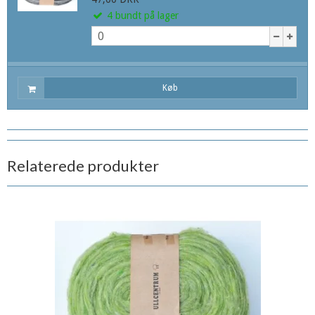
4
bundt
på lager
Køb
Relaterede produkter