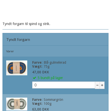
Tyndt forgarn til spind og strik.
Tyndt forgarn
Varer
Farve
:
Blå-gulmelerad
Vægt
:
75g
47,00 DKK
5
bundt
på lager
Farve
:
Sommargrön
Vægt
:
100g
63,00 DKK