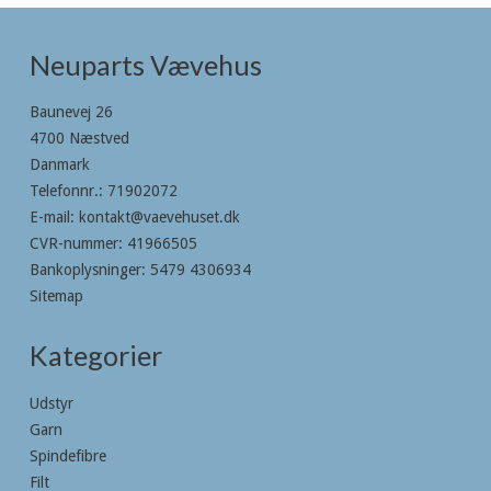
Neuparts Vævehus
Baunevej 26
4700 Næstved
Danmark
Telefonnr.
:
71902072
E-mail
:
kontakt@vaevehuset.dk
CVR-nummer
:
41966505
Bankoplysninger
:
5479 4306934
Sitemap
Kategorier
Udstyr
Garn
Spindefibre
Filt