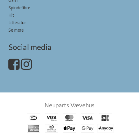
Garn
Spindefibre
Filt
Litteratur
Se mere
Social media
Neuparts Vævehus