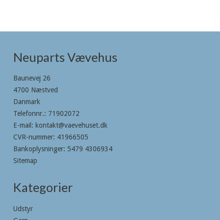
Neuparts Vævehus
Baunevej 26
4700 Næstved
Danmark
Telefonnr.
:
71902072
E-mail
:
kontakt@vaevehuset.dk
CVR-nummer
:
41966505
Bankoplysninger
:
5479 4306934
Sitemap
Kategorier
Udstyr