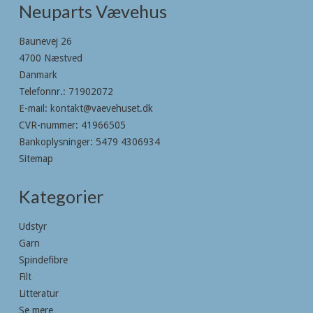
Neuparts Vævehus
Baunevej 26
4700 Næstved
Danmark
Telefonnr.
:
71902072
E-mail
:
kontakt@vaevehuset.dk
CVR-nummer
:
41966505
Bankoplysninger
:
5479 4306934
Sitemap
Kategorier
Udstyr
Garn
Spindefibre
Filt
Litteratur
Se mere